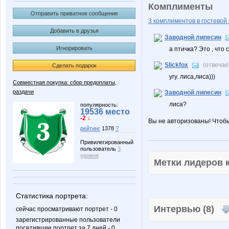
Комплименты
Отправить приватное сообщение
3 комплиментов в гостевой 
Добавить в друзья
Заводной липесин
Игнорировать
а птичка? Это , что
Slickfox
(отвечае
Сделать подарок
угу. лиса,лиса)))
Совместная покупка: сбор предоплаты,
раздачи
Заводной липесин
лиса?
популярность:
19536 место
-2 ↓
Вы не авторизованы! Чтоб
рейтинг
1378
?
Привилегированный
пользователь
3
уровня
Метки лидеров
Статистика портрета:
Интервью (8)
сейчас просматривают портрет - 0
зарегистрированные пользователи
посетившие портрет за 7 дней - 0