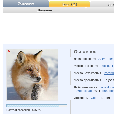
Основное
Блог
( 2 )
Др
Шпионаж
Основное
Дата рождения :
Август
198
Место рождения :
Россия
,
Н
Место нахождения :
Россия
Место проживания : не ука
Любимые места :
ГореМор
набережная
(397) ,
набере
Интересы :
Спорт
(3919)
Портрет заполнен на 87 %